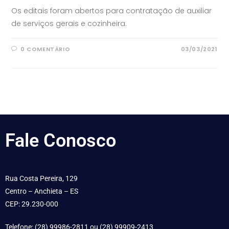
Os editais foram abertos para contratação de auxiliar
de serviços gerais e cozinheira.
0 COMENTÁRIO
03/03/2021
Fale
Conosco
Rua Costa Pereira, 129
Centro – Anchieta – ES
CEP: 29.230-000
Telefone: (28) 99986-2811 ou (28) 99909-2413