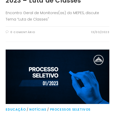
2023 – Luta de Classes
Encontro Geral de Monitores(as) do MEPES, discute
Tema “Luta de Classes"
0 COMENTÁRIO
13/03/2023
EDUCAÇÃO
/
NOTÍCIAS
/
PROCESSOS SELETIVOS