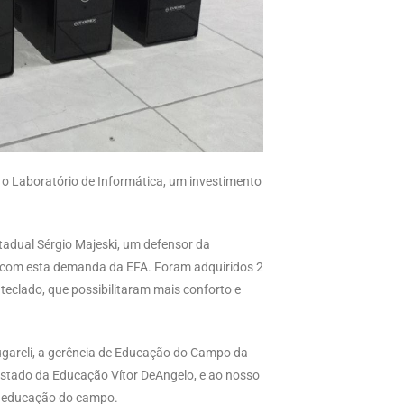
 o Laboratório de Informática, um investimento
tadual Sérgio Majeski, um defensor da
com esta demanda da EFA. Foram adquiridos 2
eclado, que possibilitaram mais conforto e
gareli, a gerência de Educação do Campo da
Estado da Educação Vítor DeAngelo, e ao nosso
a educação do campo.